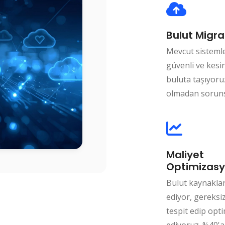
Bulut Migra
Mevcut sistemle
güvenli ve kesin
buluta taşıyoruz
olmadan soruns
Maliyet
Optimizas
Bulut kaynakları
ediyor, gereksiz
tespit edip opt