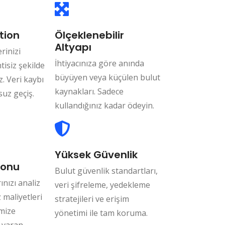
tion
Ölçeklenebilir
Altyapı
rinizi
İhtiyacınıza göre anında
tisiz şekilde
büyüyen veya küçülen bulut
. Veri kaybı
kaynakları. Sadece
uz geçiş.
kullandığınız kadar ödeyin.
Yüksek Güvenlik
yonu
Bulut güvenlik standartları,
nızı analiz
veri şifreleme, yedekleme
 maliyetleri
stratejileri ve erişim
imize
yönetimi ile tam koruma.